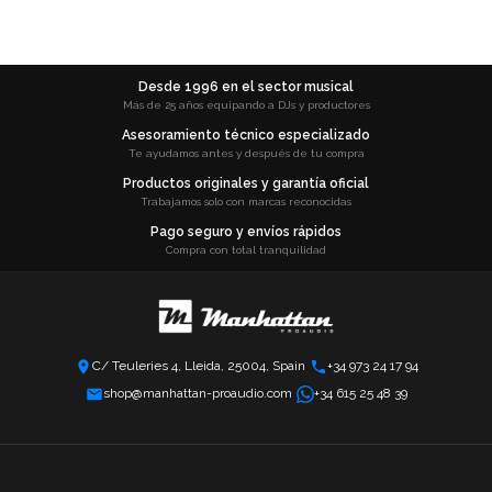
Desde 1996 en el sector musical
Más de 25 años equipando a DJs y productores
Asesoramiento técnico especializado
Te ayudamos antes y después de tu compra
Productos originales y garantía oficial
Trabajamos solo con marcas reconocidas
Pago seguro y envíos rápidos
Compra con total tranquilidad
C/ Teuleries 4, Lleida, 25004, Spain
+34 973 24 17 94
shop@manhattan-proaudio.com
+34 615 25 48 39