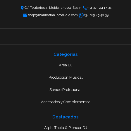
C/ Teuleries 4, Lleida, 25004, Spain
+34 973 24 17 94
shop@manhattan-proaudio.com
+34 615 25 48 39
Categorias
Area DJ
Producción Musical
Sonido Profesional
Accesorios y Complementos
Destacados
AlphaTheta & Pioneer DJ