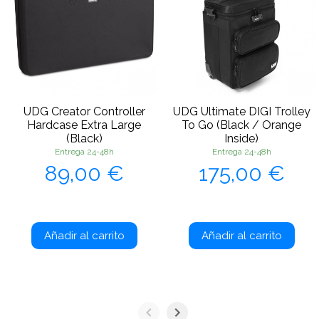
UDG Creator Controller
UDG Ultimate DIGI Trolley
Hardcase Extra Large
To Go (Black / Orange
(Black)
Inside)
Entrega 24-48h
Entrega 24-48h
Precio
Precio
89,00 €
175,00 €
Añadir al carrito
Añadir al carrito