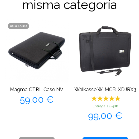
misma categoría
AGOTADO
Magma CTRL Case NV
Walkasse W-MCB-XDJRX3
Precio
59,00 €
Entrega 24-48h
Precio
99,00 €