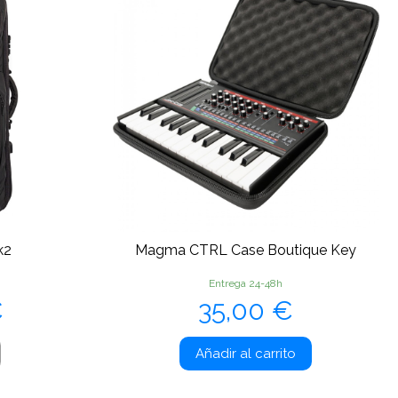
k2
Magma CTRL Case Boutique Key
Entrega 24-48h
Precio
€
35,00 €
Añadir al carrito