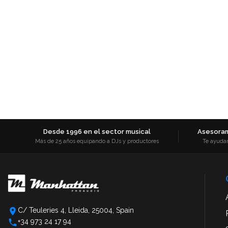
Desde 1996 en el sector musical
Asesoram
Más de 25 años equipando a DJs y productores
Te ayuda
C/ Teuleries 4, Lleida, 25004, Spain
+34 973 24 17 94