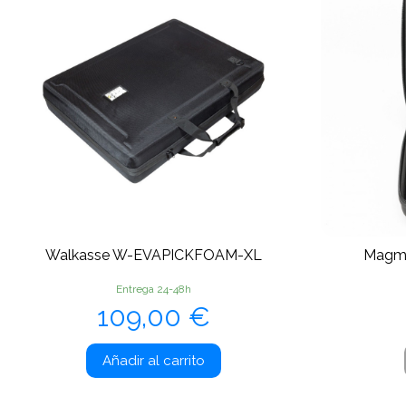
Walkasse W-EVAPICKFOAM-XL
Magma
Entrega 24-48h
Precio
109,00 €
Añadir al carrito