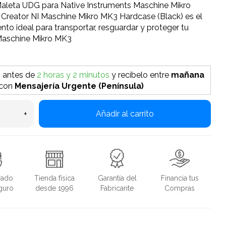
aleta UDG para Native Instruments Maschine Mikro
Creator NI Maschine Mikro MK3 Hardcase (Black) es el
o ideal para transportar, resguardar y proteger tu
Maschine Mikro MK3
o antes de
2 horas y 2 minutos
y recíbelo
entre
mañana
con
Mensajería Urgente (Península)
+
Añadir al carrito
rado
Tienda física
Garantía del
Financia tus
guro
desde 1996
Fabricante
Compras