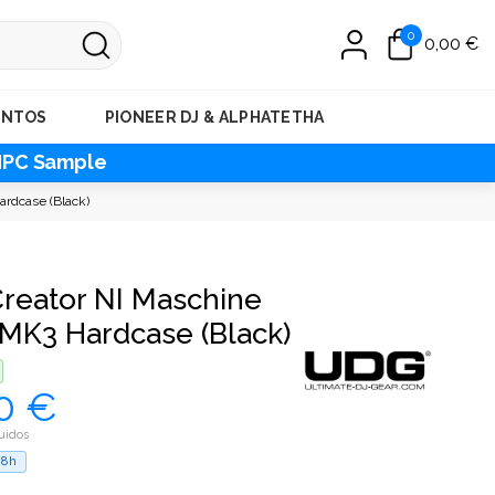
0
0,00 €
ENTOS
PIONEER DJ & ALPHATETHA
MPC Sample
rdcase (Black)
reator NI Maschine
 MK3 Hardcase (Black)
0 €
uidos
48h