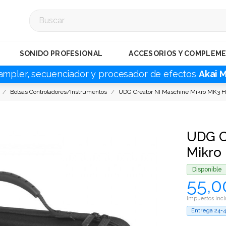
SONIDO PROFESIONAL
ACCESORIOS Y COMPLEM
ampler, secuenciador y procesador de efectos
Akai 
Bolsas Controladores/Instrumentos
UDG Creator NI Maschine Mikro MK3 Ha
UDG C
Mikro
Disponible
55,0
Impuestos incl
Entrega 24-