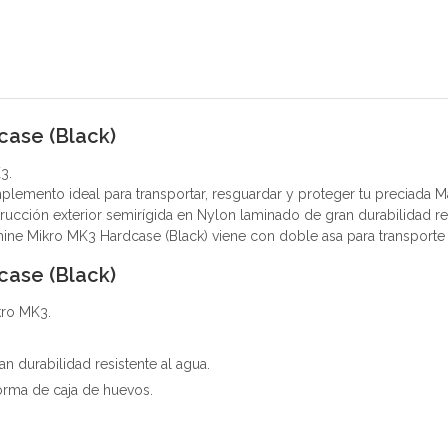
ase (Black)
3.
emento ideal para transportar, resguardar y proteger tu preciada Ma
rucción exterior semirígida en Nylon laminado de gran durabilidad r
ine Mikro MK3 Hardcase (Black) viene con doble asa para transporte
ase (Black)
kro MK3.
n durabilidad resistente al agua.
orma de caja de huevos.