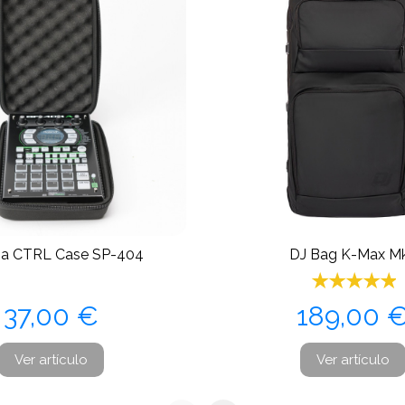
 CTRL Case SP-404
DJ Bag K-Max M
Precio
Precio
37,00 €
189,00 
Ver artículo
Ver artículo