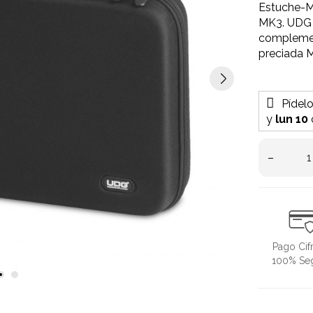
Estuche-M
MK3. UDG 
complement
preciada 
Pídel
y
lun 10
–
Pago Cif
100% Se