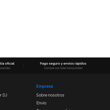
ía oficial
Pago seguro y envíos rápidos
onocidas
Compra con total tranquilidad
Empresa
r DJ
Sobre nosotros
Envío