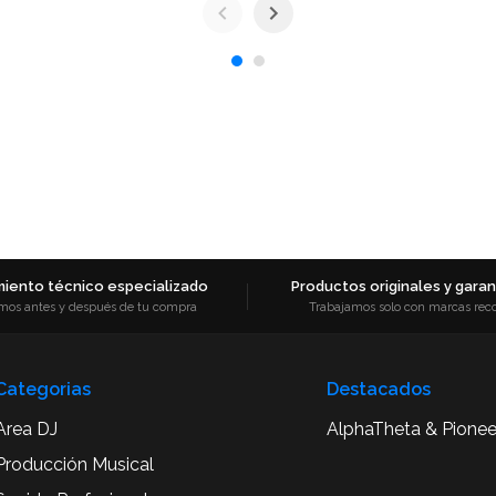
iento técnico especializado
Productos originales y garant
mos antes y después de tu compra
Trabajamos solo con marcas rec
Categorias
Destacados
Area DJ
AlphaTheta & Pionee
Producción Musical