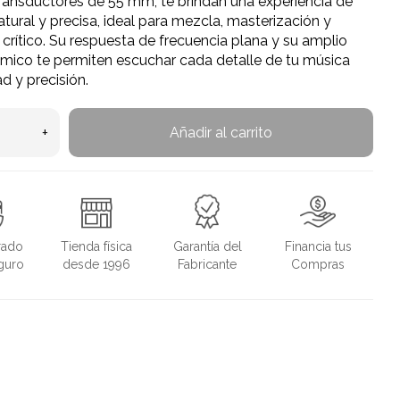
transductores de 55 mm, te brindan una experiencia de
tural y precisa, ideal para mezcla, masterización y
crítico. Su respuesta de frecuencia plana y su amplio
mico te permiten escuchar cada detalle de tu música
ad y precisión.
+
Añadir al carrito
rado
Tienda física
Garantía del
Financia tus
guro
desde 1996
Fabricante
Compras