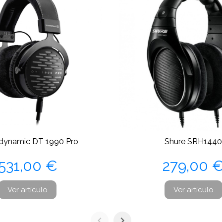
dynamic DT 1990 Pro
Shure SRH144
Precio
Precio
531,00 €
279,00 
Ver artículo
Ver artículo