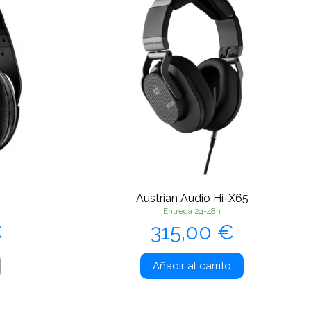
0
Austrian Audio Hi-X65
Entrega 24-48h
Precio
€
315,00 €
Añadir al carrito