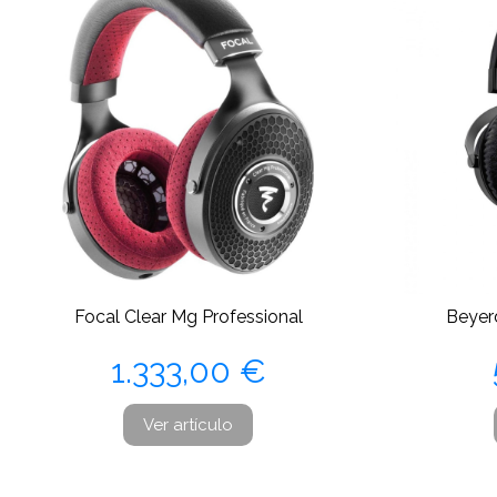
Focal Clear Mg Professional
Beyer
Precio
1.333,00 €
Ver artículo