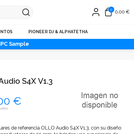
0
0,00 €
ENTOS
PIONEER DJ & ALPHATETHA
MPC Sample
Audio S4X V1.3
00 €
uidos
lares de referencia OLLO Audio S4X V1.3, con su diseño