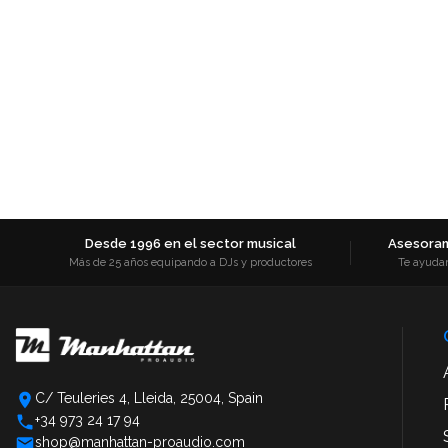
Desde 1996 en el sector musical
Asesoram
Más de 25 años equipando a DJs y productores
Te ayuda
C/ Teuleries 4, Lleida, 25004, Spain
+34 973 24 17 94
shop@manhattan-proaudio.com