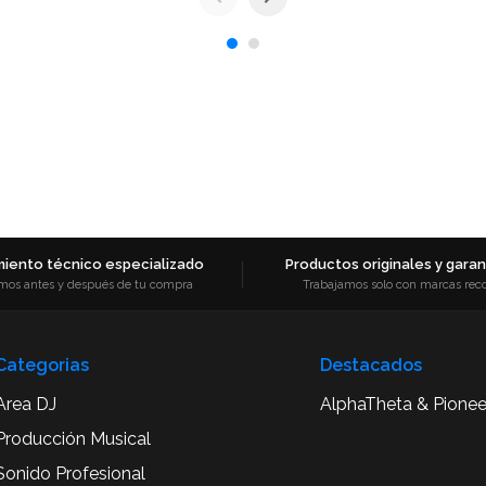
iento técnico especializado
Productos originales y garant
mos antes y después de tu compra
Trabajamos solo con marcas rec
Categorias
Destacados
Area DJ
AlphaTheta & Pionee
Producción Musical
Sonido Profesional