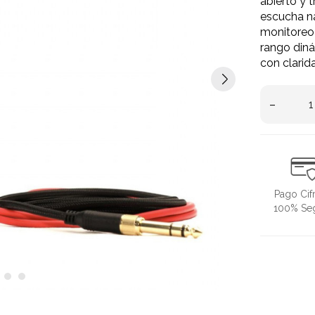
abierto y 
escucha na
monitoreo 
rango diná
con clarid
–
Pago Cif
100% Se