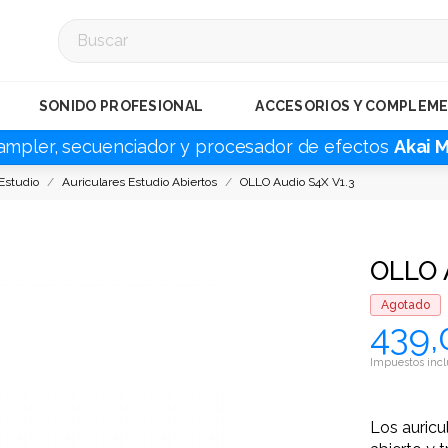
SONIDO PROFESIONAL
ACCESORIOS Y COMPLEM
ampler, secuenciador y procesador de efectos
Akai 
Estudio
Auriculares Estudio Abiertos
OLLO Audio S4X V1.3
OLLO 
Agotado
439,
Impuestos incl
Los auricu