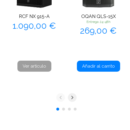
RCF NX 915-A
OQAN QLS-15X
Precio
Entrega 24-48h
1.090,00 €
Precio
269,00 €
Ver artículo
Añadir al carrito