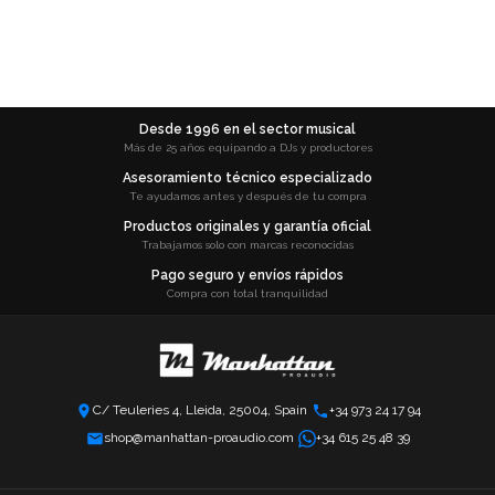
Desde 1996 en el sector musical
Más de 25 años equipando a DJs y productores
Asesoramiento técnico especializado
Te ayudamos antes y después de tu compra
Productos originales y garantía oficial
Trabajamos solo con marcas reconocidas
Pago seguro y envíos rápidos
Compra con total tranquilidad
C/ Teuleries 4, Lleida, 25004, Spain
+34 973 24 17 94
shop@manhattan-proaudio.com
+34 615 25 48 39