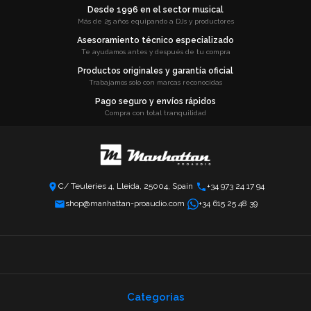
Desde 1996 en el sector musical
Más de 25 años equipando a DJs y productores
Asesoramiento técnico especializado
Te ayudamos antes y después de tu compra
Productos originales y garantía oficial
Trabajamos solo con marcas reconocidas
Pago seguro y envíos rápidos
Compra con total tranquilidad
C/ Teuleries 4, Lleida, 25004, Spain
+34 973 24 17 94
shop@manhattan-proaudio.com
+34 615 25 48 39
Categorias