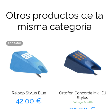
Otros productos de la
misma categoría
AGOTADO
Reloop Stylus Blue
Ortofon Concorde MkII DJ
Precio
Stylus
42,00 €
Entrega 24-48h
Precio