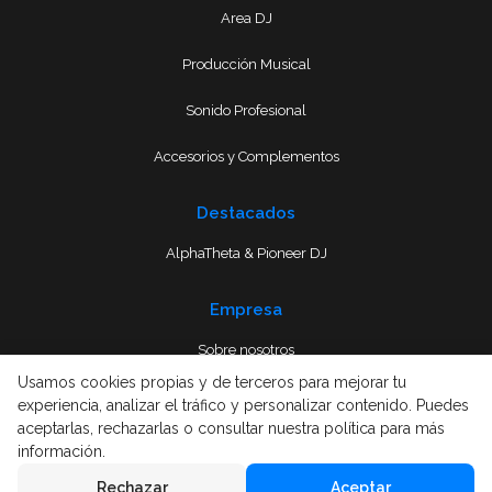
Area DJ
Producción Musical
Sonido Profesional
Accesorios y Complementos
Destacados
AlphaTheta & Pioneer DJ
Empresa
Sobre nosotros
Usamos cookies propias y de terceros para mejorar tu
Envío
experiencia, analizar el tráfico y personalizar contenido. Puedes
aceptarlas, rechazarlas o consultar nuestra política para más
Términos y condiciones
información.
Rechazar
Aceptar
Aviso Legal