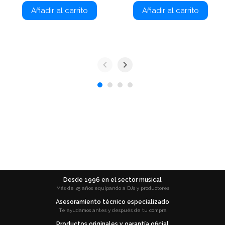
Añadir al carrito
Añadir al carrito
Desde 1996 en el sector musical
Más de 25 años equipando a DJs y productores
Asesoramiento técnico especializado
Te ayudamos antes y después de tu compra
Productos originales y garantía oficial