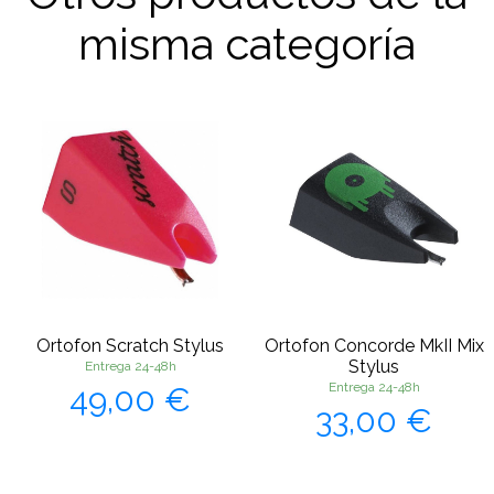
misma categoría
Ortofon Scratch Stylus
Ortofon Concorde MkII Mix
Stylus
Entrega 24-48h
Precio
Entrega 24-48h
49,00 €
Precio
33,00 €