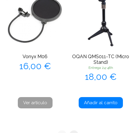
Vonyx M06
OQAN QMS011-TC (Micro
Precio
Stand)
16,00 €
Entrega 24-48h
Precio
18,00 €
Ver artículo
Añadir al carrito