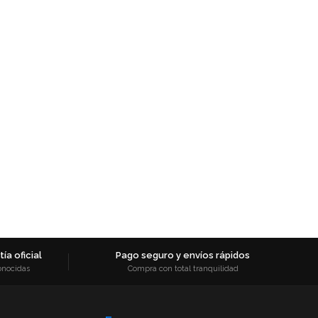
ía oficial
Pago seguro y envíos rápidos
onocidas
Compra con total tranquilidad