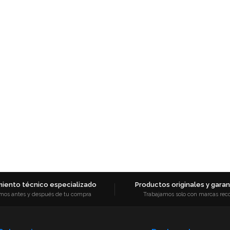
iento técnico especializado
Productos originales y garant
mos antes y después de tu compra
Trabajamos solo con marcas rec