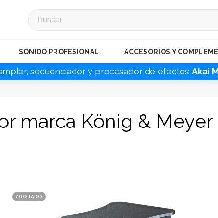
SONIDO PROFESIONAL
ACCESORIOS Y COMPLEM
ampler, secuenciador y procesador de efectos
Akai 
por marca König & Meyer
AGOTADO