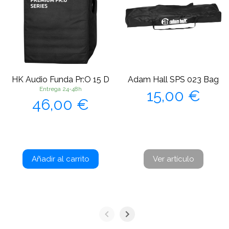
HK Audio Funda Pr:O 15 D
Adam Hall SPS 023 Bag
Precio
Entrega 24-48h
15,00 €
Precio
46,00 €
Añadir al carrito
Ver artículo