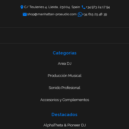
C/ Teuleries 4, Lleida, 25004, Spain
+34 973 24 17 94
shop@manhattan-proaudio.com
+34 615 25 48 39
Categorias
Area DJ
Producción Musical
Sonido Profesional
Accesorios y Complementos
Destacados
AlphaTheta & Pioneer DJ