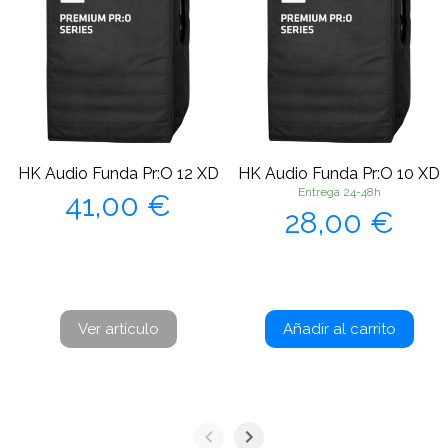
HK Audio Funda Pr:O 12 XD
HK Audio Funda Pr:O 10 XD
Precio
Entrega 24-48h
41,00 €
Precio
28,00 €
Ver artículo
Añadir al carrito