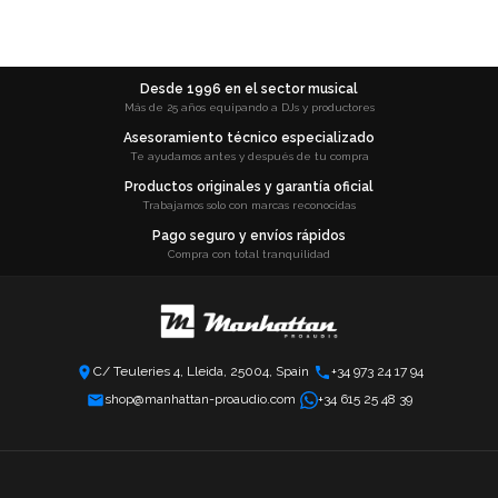
Desde 1996 en el sector musical
Más de 25 años equipando a DJs y productores
Asesoramiento técnico especializado
Te ayudamos antes y después de tu compra
Productos originales y garantía oficial
Trabajamos solo con marcas reconocidas
Pago seguro y envíos rápidos
Compra con total tranquilidad
C/ Teuleries 4, Lleida, 25004, Spain
+34 973 24 17 94
shop@manhattan-proaudio.com
+34 615 25 48 39