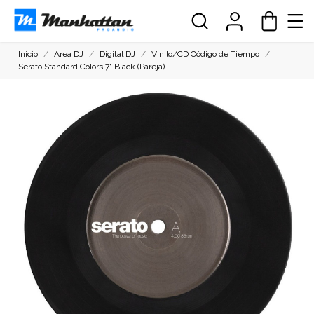
Inicio
Area DJ
Digital DJ
Vinilo/CD Código de Tiempo
Serato Standard Colors 7" Black (Pareja)