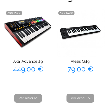
AGOTADO
AGOTADO
Akai Advance 49
Alesis Q49
Precio
Precio
449,00 €
79,00 €
Ver artículo
Ver artículo