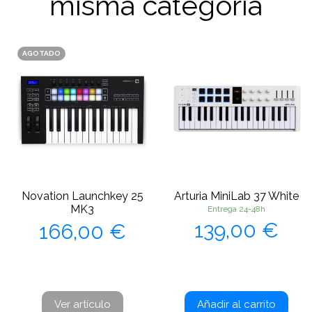
misma categoría
AGOTADO
Novation Launchkey 25
Arturia MiniLab 37 White
MK3
Entrega 24-48h
Precio
Precio
139,00 €
166,00 €
Ver artículo
Añadir al carrito