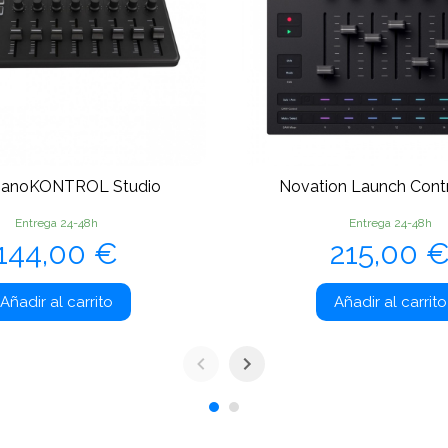
nanoKONTROL Studio
Novation Launch Contr
Entrega 24-48h
Entrega 24-48h
Precio
Precio
144,00 €
215,00 
Añadir al carrito
Añadir al carrito