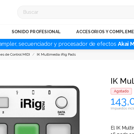
SONIDO PROFESIONAL
ACCESORIOS Y COMPLEM
ampler, secuenciador y procesador de efectos
Akai 
ies de Control MIDI
IK Multimedia iRig Pads
IK Mul
Agotado
143,
Impuestos incl
El IK Mult