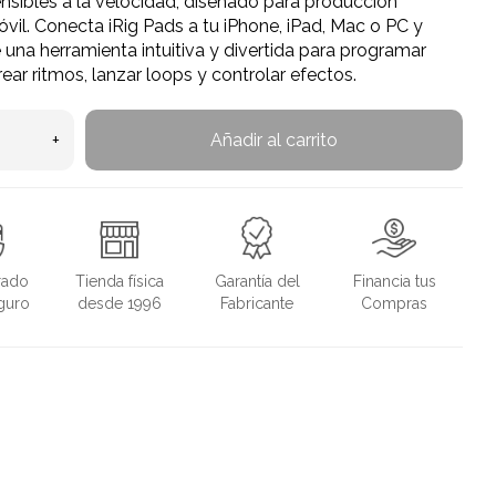
nsibles a la velocidad, diseñado para producción
vil. Conecta iRig Pads a tu iPhone, iPad, Mac o PC y
e una herramienta intuitiva y divertida para programar
rear ritmos, lanzar loops y controlar efectos.
+
Añadir al carrito
rado
Tienda física
Garantía del
Financia tus
guro
desde 1996
Fabricante
Compras