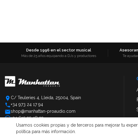
Desde 1996 en el sector musical
Asesoram
Más de 25 años equipando a DJs y productores
Te ayuda
C/ Teuleries 4, Lleida, 25004, Spain
+34 973 24 17 94
shop@manhattan-proaudio.com
+34 615 25 48 39
Usamos cookies propias y de terceros para mejorar tu experien
política para más información.