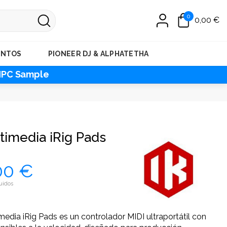
0
0,00 €
ENTOS
PIONEER DJ & ALPHATETHA
MPC Sample
timedia iRig Pads
00 €
uidos
imedia iRig Pads es un controlador MIDI ultraportátil con