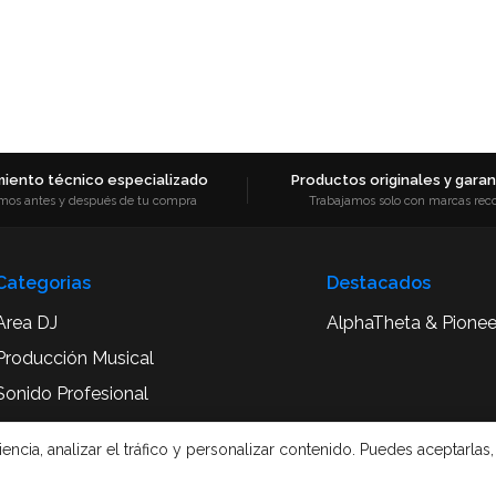
iento técnico especializado
Productos originales y garant
mos antes y después de tu compra
Trabajamos solo con marcas rec
Categorias
Destacados
Area DJ
AlphaTheta & Pionee
Producción Musical
Sonido Profesional
Accesorios y Complementos
cia, analizar el tráfico y personalizar contenido. Puedes aceptarlas,