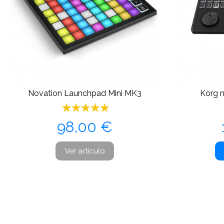
Novation Launchpad Mini MK3
Korg 
Precio
98,00 €
Ver artículo