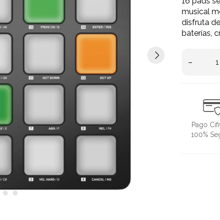
16 pads se
musical mó
disfruta d
baterías, c
–
Pago Cif
100% Se