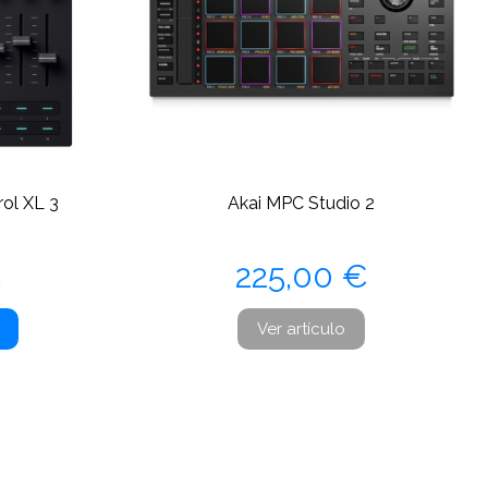
ol XL 3
Akai MPC Studio 2
Precio
€
225,00 €
Ver artículo