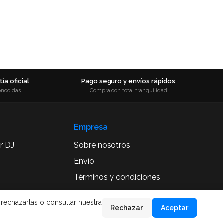
ía oficial
Pago seguro y envíos rápidos
onocidas
Compra con total tranquilidad
Empresa
r DJ
Sobre nosotros
Envío
Términos y condiciones
Aviso Legal
 rechazarlas o consultar nuestra
Rechazar
Aceptar