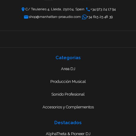
C/ Teuleries 4, Lleida, 25004, Spain
+34 973 24 17 94
shop@manhattan-proaudio.com
+34 615 25 48 39
Categorias
Area DJ
Producción Musical
Sonido Profesional
Accesorios y Complementos
Destacados
AlphaTheta & Pioneer DJ