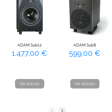
ADAM Sub12
ADAM Sub8
Precio
Precio
1.477,00 €
599,00 €
Ver artículo
Ver artículo