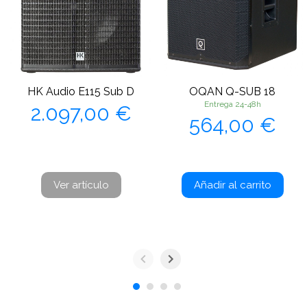
HK Audio E115 Sub D
OQAN Q-SUB 18
Precio
Entrega 24-48h
2.097,00 €
Precio
564,00 €
Ver artículo
Añadir al carrito