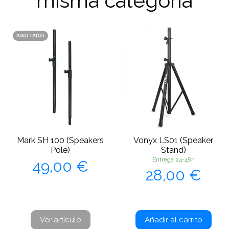
misma categoría
AGOTADO
Mark SH 100 (Speakers
Vonyx LS01 (Speaker
Pole)
Stand)
Precio
Entrega 24-48h
49,00 €
Precio
28,00 €
Ver artículo
Añadir al carrito