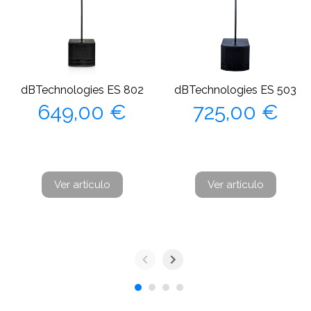
dBTechnologies ES 802
dBTechnologies ES 503
Precio
Precio
649,00 €
725,00 €
Ver artículo
Ver artículo