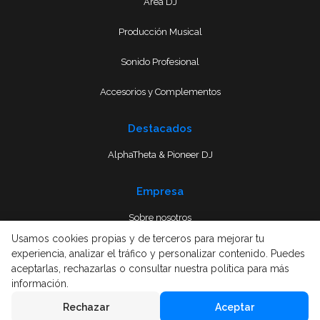
Area DJ
Producción Musical
Sonido Profesional
Accesorios y Complementos
Destacados
AlphaTheta & Pioneer DJ
Empresa
Sobre nosotros
Usamos cookies propias y de terceros para mejorar tu
Envío
experiencia, analizar el tráfico y personalizar contenido. Puedes
aceptarlas, rechazarlas o consultar nuestra política para más
Términos y condiciones
información.
Rechazar
Aceptar
Aviso Legal