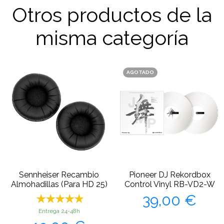
Otros productos de la
misma categoría
AGOTADO
Sennheiser Recambio
Pioneer DJ Rekordbox
Almohadillas (Para HD 25)
Control Vinyl RB-VD2-W
Precio
39,00 €
Entrega 24-48h