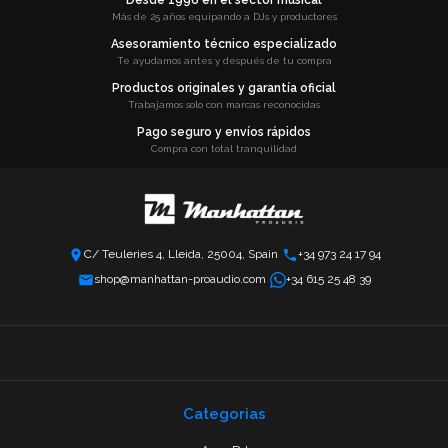
Desde 1996 en el sector musical
Más de 25 años equipando a DJs y productores
Asesoramiento técnico especializado
Te ayudamos antes y después de tu compra
Productos originales y garantía oficial
Trabajamos solo con marcas reconocidas
Pago seguro y envíos rápidos
Compra con total tranquilidad
C/ Teuleries 4, Lleida, 25004, Spain
+34 973 24 17 94
shop@manhattan-proaudio.com
+34 615 25 48 39
Categorias