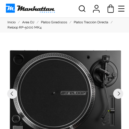
Inicio
Area DJ
Platos Giradiscos
Platos Tracción Directa
Reloop RP-5000 MK4