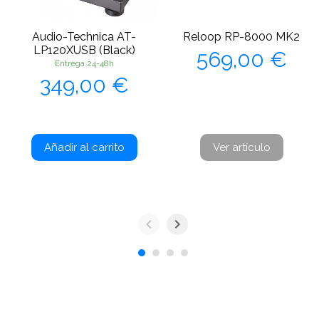
Audio-Technica AT-
Reloop RP-8000 MK2
Precio
LP120XUSB (Black)
569,00 €
Entrega 24-48h
Precio
349,00 €
Añadir al carrito
Ver artículo