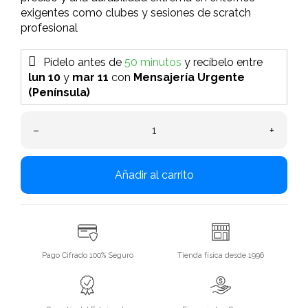
exigentes como clubes y sesiones de scratch
profesional
Pídelo antes de
50 minutos
y recíbelo
entre
lun 10
y
mar 11
con
Mensajería Urgente
(Península)
–
+
Añadir al carrito
Pago Cifrado 100% Seguro
Tienda física desde 1996