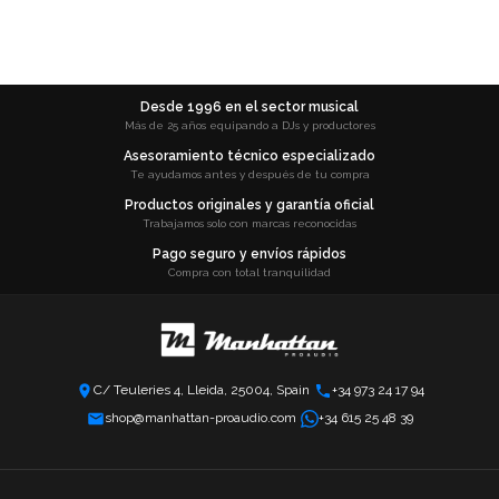
Desde 1996 en el sector musical
Más de 25 años equipando a DJs y productores
Asesoramiento técnico especializado
Te ayudamos antes y después de tu compra
Productos originales y garantía oficial
Trabajamos solo con marcas reconocidas
Pago seguro y envíos rápidos
Compra con total tranquilidad
C/ Teuleries 4, Lleida, 25004, Spain
+34 973 24 17 94
shop@manhattan-proaudio.com
+34 615 25 48 39