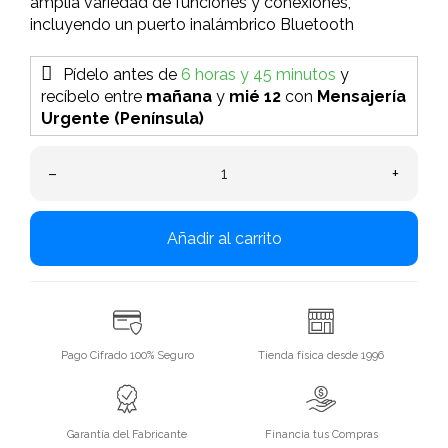
amplia variedad de funciones y conexiones,
incluyendo un puerto inalámbrico Bluetooth
Pídelo antes de
6 horas y 45 minutos
y
recíbelo
entre
mañana
y
mié 12
con
Mensajería
Urgente (Península)
–
+
Añadir al carrito
Pago Cifrado 100% Seguro
Tienda física desde 1996
Garantía del Fabricante
Financia tus Compras