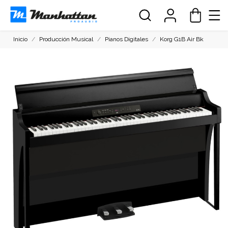
Inicio
Producción Musical
Pianos Digitales
Korg G1B Air Bk