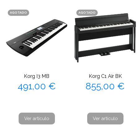
AGOTADO
AGOTADO
Korg I3 MB
Korg C1 Air BK
Precio
Precio
491,00 €
855,00 €
Ver artículo
Ver artículo