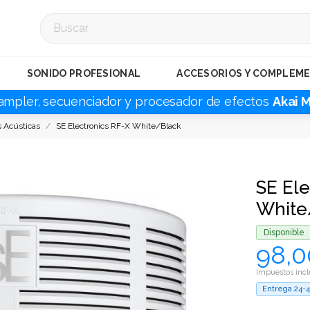
SONIDO PROFESIONAL
ACCESORIOS Y COMPLEM
ampler, secuenciador y procesador de efectos
Akai 
s Acústicas
SE Electronics RF-X White/Black
SE Ele
White
Disponible
98,0
Impuestos incl
Entrega 24-