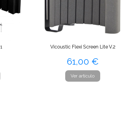
1
Vicoustic Flexi Screen Lite V.2
Precio
61,00 €
Ver artículo