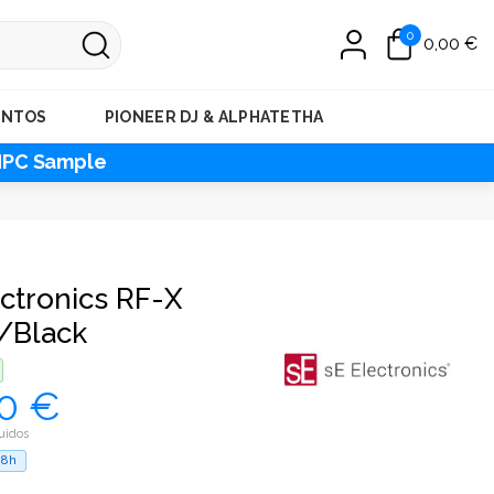
0
0,00 €
ENTOS
PIONEER DJ & ALPHATETHA
MPC Sample
ctronics RF-X
/Black
0 €
uidos
48h