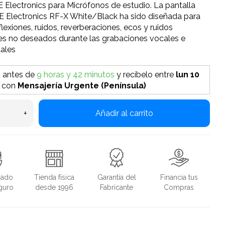
E Electronics para Micrófonos de estudio. La pantalla
E Electronics RF-X White/Black ha sido diseñada para
flexiones, ruidos, reverberaciones, ecos y ruidos
es no deseados durante las grabaciones vocales e
tales
o antes de
9 horas y 42 minutos
y recíbelo
entre
lun 10
con
Mensajería Urgente (Península)
+
Añadir al carrito
rado
Tienda física
Garantía del
Financia tus
guro
desde 1996
Fabricante
Compras