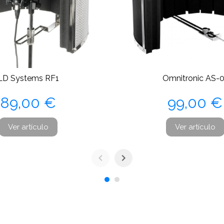
LD Systems RF1
Omnitronic AS-0
Precio
Precio
89,00 €
99,00 €
Ver artículo
Ver artículo