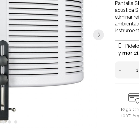
Pantalla S
acústica S
eliminar re
ambiental
instrumen
Pídel
y
mar 11
–
Pago Cif
100% Se