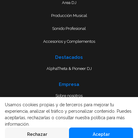
Area DJ
Producción Musical
Sonido Profesional
Accesorios y Complementos
Destacados
AlphaTheta & Pioneer DJ
Empresa
Sobre nosotros
Usamos cookies propias y de terceros para mejorar tu
Envío
experiencia, analizar el tráfico y personalizar contenido. Puedes
aceptarlas, rechazarlas o consultar nuestra política para más
Términos y condiciones
información.
Rechazar
Aceptar
Aviso Legal