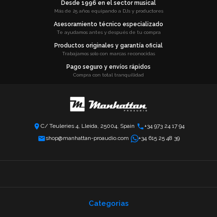
Desde 1996 en el sector musical
Más de 25 años equipando a DJs y productores
Asesoramiento técnico especializado
Te ayudamos antes y después de tu compra
Productos originales y garantía oficial
Trabajamos solo con marcas reconocidas
Pago seguro y envíos rápidos
Compra con total tranquilidad
C/ Teuleries 4, Lleida, 25004, Spain
+34 973 24 17 94
shop@manhattan-proaudio.com
+34 615 25 48 39
Categorias