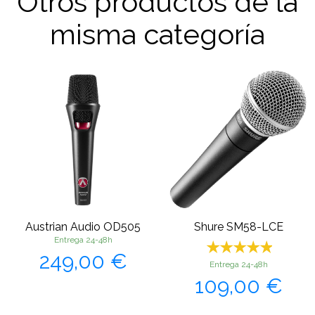
Otros productos de la
misma categoría
Austrian Audio OD505
Shure SM58-LCE
Entrega 24-48h
Precio
249,00 €
Entrega 24-48h
Precio
109,00 €