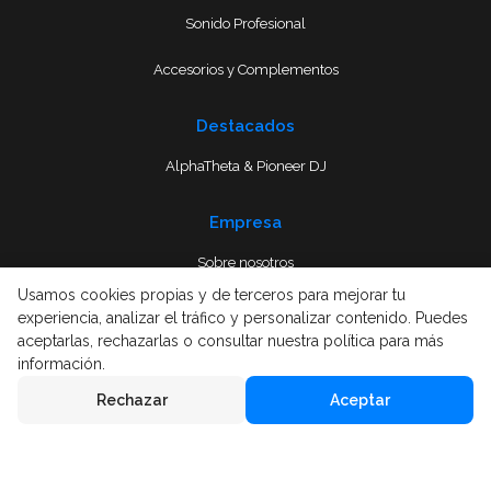
Sonido Profesional
Accesorios y Complementos
Destacados
AlphaTheta & Pioneer DJ
Empresa
Sobre nosotros
Usamos cookies propias y de terceros para mejorar tu
Envío
experiencia, analizar el tráfico y personalizar contenido. Puedes
aceptarlas, rechazarlas o consultar nuestra política para más
Términos y condiciones
información.
Rechazar
Aceptar
Aviso Legal