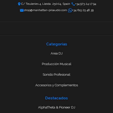
C/ Teuleries 4, Lleida, 25004, Spain
+34 973 24 17 94
shop@manhattan-proaudio.com
+34 615 25 48 39
Categorias
Area DJ
Producción Musical
Sonido Profesional
Accesorios y Complementos
Destacados
AlphaTheta & Pioneer DJ