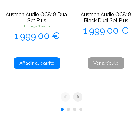
Austrian Audio OC818 Dual
Austrian Audio OC818
Set Plus
Black Dual Set Plus
Precio
Entrega 24-48h
1.999,00 €
Precio
1.999,00 €
Añadir al carrito
Ver artículo