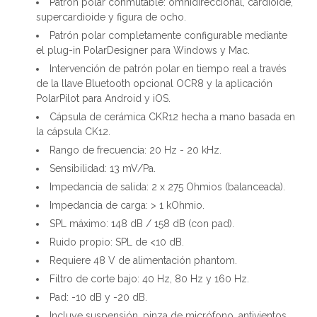
Patrón polar conmutable: omnidireccional, cardioide,
supercardioide y figura de ocho.
Patrón polar completamente configurable mediante
el plug-in PolarDesigner para Windows y Mac.
Intervención de patrón polar en tiempo real a través
de la llave Bluetooth opcional OCR8 y la aplicación
PolarPilot para Android y iOS.
Cápsula de cerámica CKR12 hecha a mano basada en
la cápsula CK12.
Rango de frecuencia: 20 Hz - 20 kHz.
Sensibilidad: 13 mV/Pa.
Impedancia de salida: 2 x 275 Ohmios (balanceada).
Impedancia de carga: > 1 kOhmio.
SPL máximo: 148 dB / 158 dB (con pad).
Ruido propio: SPL de <10 dB.
Requiere 48 V de alimentación phantom.
Filtro de corte bajo: 40 Hz, 80 Hz y 160 Hz.
Pad: -10 dB y -20 dB.
Incluye suspensión, pinza de micrófono, antivientos,