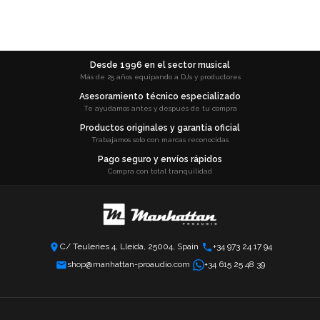
Desde 1996 en el sector musical
Más de 25 años equipando a DJs y productores
Asesoramiento técnico especializado
Te ayudamos antes y después de tu compra
Productos originales y garantía oficial
Trabajamos solo con marcas reconocidas
Pago seguro y envíos rápidos
Compra con total tranquilidad
C/ Teuleries 4, Lleida, 25004, Spain
+34 973 24 17 94
shop@manhattan-proaudio.com
+34 615 25 48 39