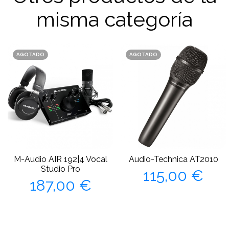
misma categoría
AGOTADO
AGOTADO
M-Audio AIR 192|4 Vocal
Audio-Technica AT2010
Precio
Studio Pro
115,00 €
Precio
187,00 €