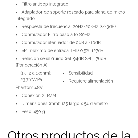
Filtro antipop integrado.
Adaptador de soporte roscado para stand de micro
integrado.
Respuesta de frecuencia: 20Hz-20kHz (+/-3dB).
Conmutador Filtro paso alto 80Hz.
Conmutador atenuador de 0dB a -10dB.
SPL máximo de entrada THD 0,5%: 127dB.
Relación señal/ruido (rel. 94dB SPL): 76dB
(Ponderación A).
(1kHz a 1kohm):
Sensibilidad
23,7mV/Pa
Requiere alimentación
Phantom 48V.
Conexión XLR/M.
Dimensiones (mm):
125
largo x 54 diámetro.
Peso: 450 g.
Otros productos de la