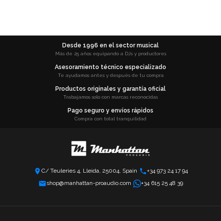
Desde 1996 en el sector musical
Más de 25 años equipando a DJs y productores
Asesoramiento técnico especializado
Te ayudamos antes y después de tu compra
Productos originales y garantía oficial
Trabajamos solo con marcas reconocidas
Pago seguro y envíos rápidos
Compra con total tranquilidad
C/ Teuleries 4, Lleida, 25004, Spain
+34 973 24 17 94
shop@manhattan-proaudio.com
+34 615 25 48 39