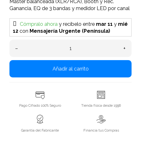
Master balanceada (XLR/RCA), Booth y Rec.
Ganancia, EQ de 3 bandas y medidor LED por canal
Cómpralo ahora
y recíbelo
entre
mar 11
y
mié
12
con
Mensajería Urgente (Península)
–
+
Añadir al carrito
Pago Cifrado 100% Seguro
Tienda física desde 1996
Garantía del Fabricante
Financia tus Compras