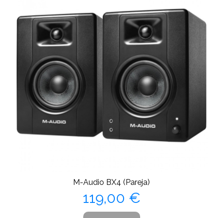
M-Audio BX4 (Pareja)
Precio
119,00 €