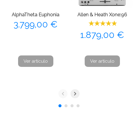
AlphaTheta Euphonia
Allen & Heath Xone:96
Precio
3.799,00 €
Precio
1.879,00 €
Ver artículo
Ver artículo