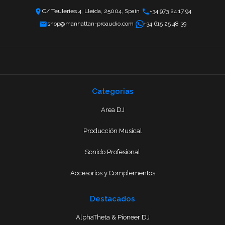
C/ Teuleries 4, Lleida, 25004, Spain
+34 973 24 17 94
shop@manhattan-proaudio.com
+34 615 25 48 39
Categorias
Area DJ
Producción Musical
Sonido Profesional
Accesorios y Complementos
Destacados
AlphaTheta & Pioneer DJ