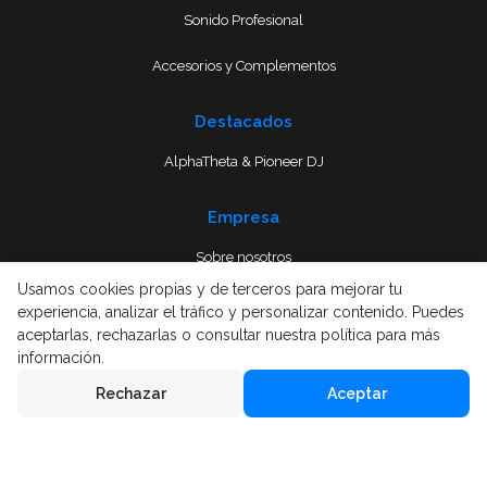
Sonido Profesional
Accesorios y Complementos
Destacados
AlphaTheta & Pioneer DJ
Empresa
Sobre nosotros
Usamos cookies propias y de terceros para mejorar tu
Envío
experiencia, analizar el tráfico y personalizar contenido. Puedes
aceptarlas, rechazarlas o consultar nuestra política para más
Términos y condiciones
información.
Rechazar
Aceptar
Aviso Legal