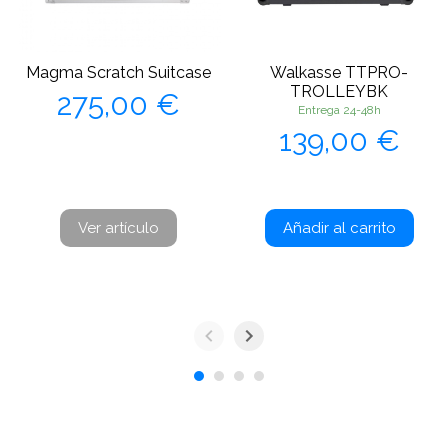
Magma Scratch Suitcase
Walkasse TTPRO-
Precio
TROLLEYBK
275,00 €
Entrega 24-48h
Precio
139,00 €
Ver artículo
Añadir al carrito