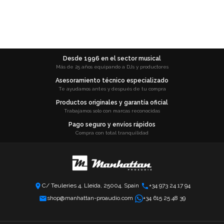
Desde 1996 en el sector musical
Más de 25 años equipando a DJs y productores
Asesoramiento técnico especializado
Te ayudamos antes y después de tu compra
Productos originales y garantía oficial
Trabajamos solo con marcas reconocidas
Pago seguro y envíos rápidos
Compra con total tranquilidad
C/ Teuleries 4, Lleida, 25004, Spain
+34 973 24 17 94
shop@manhattan-proaudio.com
+34 615 25 48 39