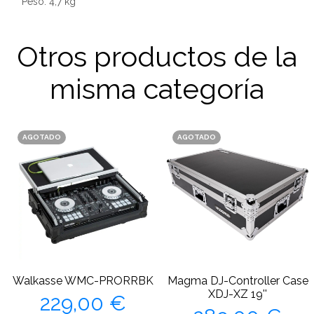
Peso: 4,7 kg
Otros productos de la
misma categoría
AGOTADO
AGOTADO
Walkasse WMC-PRORRBK
Magma DJ-Controller Case
Precio
XDJ-XZ 19''
229,00 €