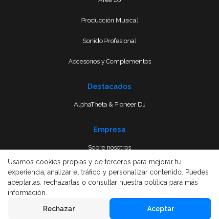
Producción Musical
Sonido Profesional
Accesorios y Complementos
Destacados
AlphaTheta & Pioneer DJ
Empresa
Sobre nosotros
Usamos cookies propias y de terceros para mejorar tu
Envío
experiencia, analizar el tráfico y personalizar contenido. Puedes
aceptarlas, rechazarlas o consultar nuestra política para más
Términos y condiciones
información.
Rechazar
Aceptar
Aviso Legal