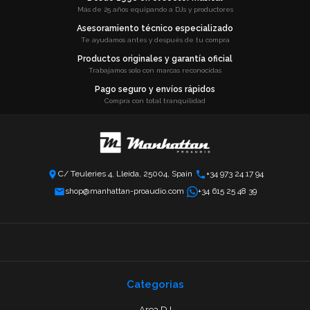
Más de 25 años equipando a DJs y productores
Asesoramiento técnico especializado
Te ayudamos antes y después de tu compra
Productos originales y garantía oficial
Trabajamos solo con marcas reconocidas
Pago seguro y envíos rápidos
Compra con total tranquilidad
C/ Teuleries 4, Lleida, 25004, Spain
+34 973 24 17 94
shop@manhattan-proaudio.com
+34 615 25 48 39
Categorias
Area DJ