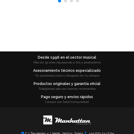
Desde 1996 en el sector musical
Más de 25 años equipando a DJs y productores
Asesoramiento técnico especializado
Te ayudamos antes y después de tu compra
Productos originales y garantía oficial
Trabajamos solo con marcas reconocidas
Pago seguro y envíos rápidos
Compra con total tranquilidad
C/ Teuleries 4, Lleida, 25004, Spain
+34 973 24 17 94