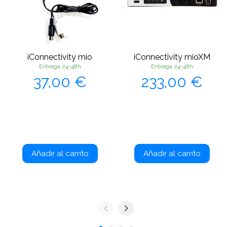
iConnectivity mio
iConnectivity mioXM
Entrega 24-48h
Entrega 24-48h
Precio
Precio
37,00 €
233,00 €
Añadir al carrito
Añadir al carrito