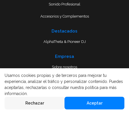
Sonido Profesional
Accesorios y Complementos
Destacados
AlphaTheta & Pioneer DJ
Empresa
Sobre nosotros
Usamos cookies propias y de terceros para mejorar tu
Envío
experiencia, analizar el tráfico y personalizar contenido. Puedes
aceptarlas, rechazarlas o consultar nuestra política para más
Términos y condiciones
información.
Rechazar
Aceptar
Aviso Legal