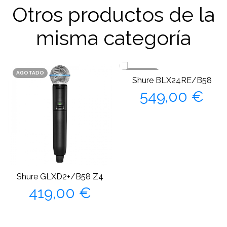
Otros productos de la
misma categoría
AGOTADO
AGOTADO
Shure BLX24RE/B58
Precio
549,00 €
Shure GLXD2+/B58 Z4
Precio
419,00 €