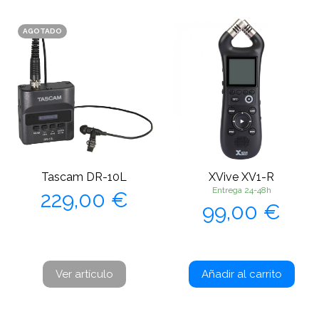
AGOTADO
Tascam DR-10L
XVive XV1-R
Precio
Entrega 24-48h
229,00 €
Precio
99,00 €
Ver artículo
Añadir al carrito