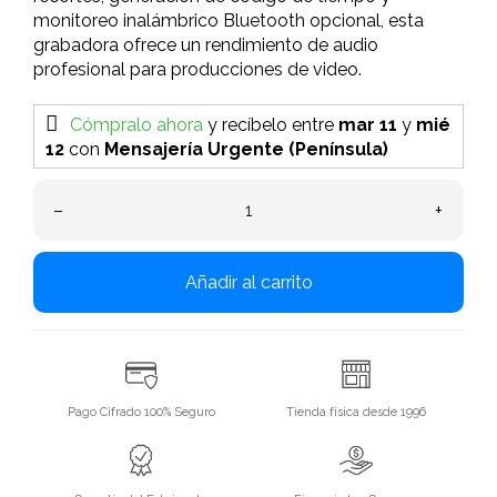
monitoreo inalámbrico Bluetooth opcional, esta
grabadora ofrece un rendimiento de audio
profesional para producciones de video.
Cómpralo ahora
y recíbelo
entre
mar 11
y
mié
12
con
Mensajería Urgente (Península)
–
+
Añadir al carrito
Pago Cifrado 100% Seguro
Tienda física desde 1996