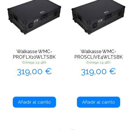
Walkasse WMC-
Walkasse WMC-
PROFLX10WLTSBK
PROSCLIVE4WLTSBK
Entrega 24-48h
Entrega 24-48h
Precio
Precio
319,00 €
319,00 €
Añadir al carrito
Añadir al carrito