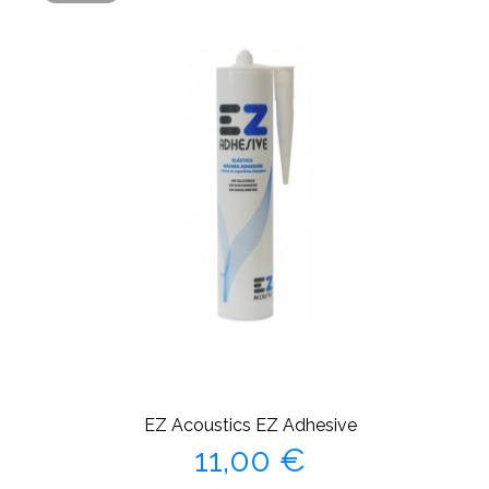
EZ Acoustics EZ Adhesive
Precio
11,00 €