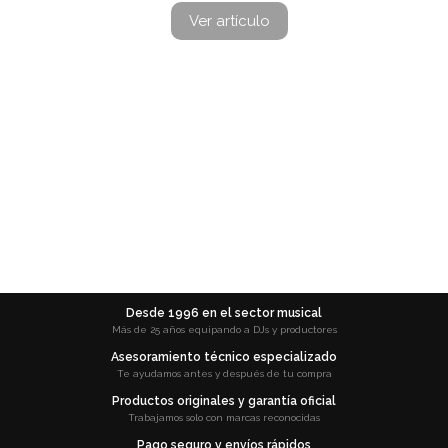
Ver artículo
Desde 1996 en el sector musical
Más de 25 años equipando a DJs y productores
Asesoramiento técnico especializado
Te ayudamos antes y después de tu compra
Productos originales y garantía oficial
Trabajamos solo con marcas reconocidas
Pago seguro y envíos rápidos