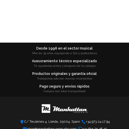
Desde 1996 en el sector musical
Más de 25 años equipando a DJs y productores
Asesoramiento técnico especializado
Te ayudamos antes y después de tu compra
Productos originales y garantía oficial
Trabajamos solo con marcas reconocidas
Pago seguro y envíos rápidos
Compra con total tranquilidad
C/ Teuleries 4, Lleida, 25004, Spain
+34 973 24 17 94
shop@manhattan-proaudio.com
+34 615 25 48 39