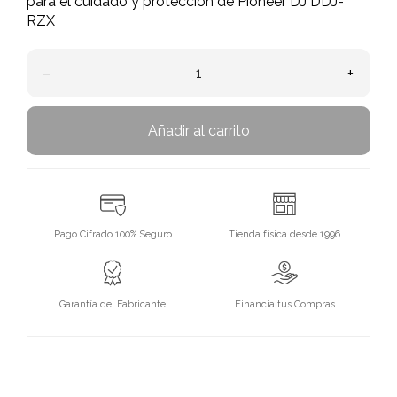
para el cuidado y protección de Pioneer DJ DDJ-
RZX
–
+
Añadir al carrito
Pago Cifrado 100% Seguro
Tienda física desde 1996
Garantía del Fabricante
Financia tus Compras