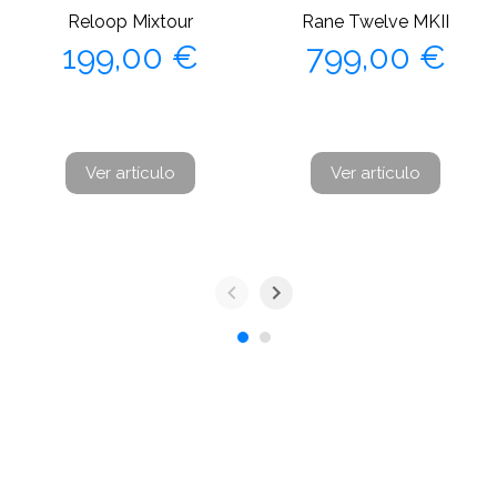
Reloop Mixtour
Rane Twelve MKII
Precio
Precio
199,00 €
799,00 €
Ver artículo
Ver artículo