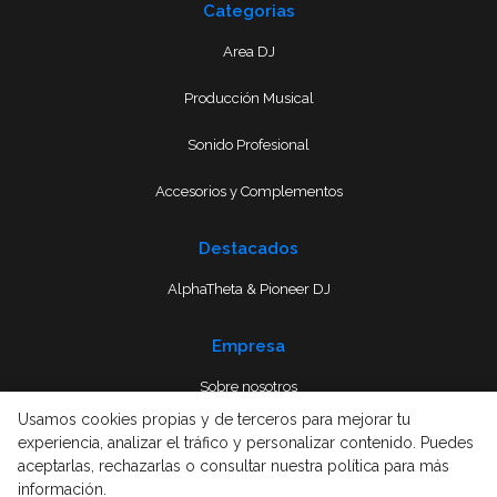
Categorias
Area DJ
Producción Musical
Sonido Profesional
Accesorios y Complementos
Destacados
AlphaTheta & Pioneer DJ
Empresa
Sobre nosotros
Usamos cookies propias y de terceros para mejorar tu
Envío
experiencia, analizar el tráfico y personalizar contenido. Puedes
aceptarlas, rechazarlas o consultar nuestra política para más
Términos y condiciones
información.