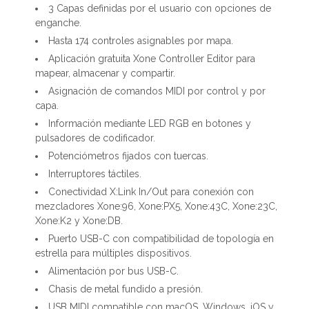
3 Capas definidas por el usuario con opciones de
enganche.
Hasta 174 controles asignables por mapa.
Aplicación gratuita Xone Controller Editor para
mapear, almacenar y compartir.
Asignación de comandos MIDI por control y por
capa.
Información mediante LED RGB en botones y
pulsadores de codificador.
Potenciómetros fijados con tuercas.
Interruptores táctiles.
Conectividad X:Link In/Out para conexión con
mezcladores Xone:96, Xone:PX5, Xone:43C, Xone:23C,
Xone:K2 y Xone:DB.
Puerto USB-C con compatibilidad de topología en
estrella para múltiples dispositivos.
Alimentación por bus USB-C.
Chasis de metal fundido a presión.
USB MIDI compatible con macOS, Windows, iOS y