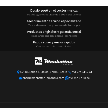
Desde 1996 en el sector musical
Más de 25 años equipando a DJs y productores
Asesoramiento técnico especializado
Te ayudamos antes y después de tu compra
Productos originales y garantía oficial
Trabajamos solo con marcas reconocidas
Pago seguro y envíos rápidos
Compra con total tranquilidad
C/ Teuleries 4, Lleida, 25004, Spain
+34 973 24 17 94
shop@manhattan-proaudio.com
+34 615 25 48 39