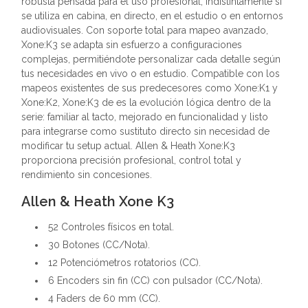
robusta pensada para el uso profesional, indistintamente si
se utiliza en cabina, en directo, en el estudio o en entornos
audiovisuales. Con soporte total para mapeo avanzado,
Xone:K3 se adapta sin esfuerzo a configuraciones
complejas, permitiéndote personalizar cada detalle según
tus necesidades en vivo o en estudio. Compatible con los
mapeos existentes de sus predecesores como Xone:K1 y
Xone:K2, Xone:K3 de es la evolución lógica dentro de la
serie: familiar al tacto, mejorado en funcionalidad y listo
para integrarse como sustituto directo sin necesidad de
modificar tu setup actual. Allen & Heath Xone:K3
proporciona precisión profesional, control total y
rendimiento sin concesiones.
Allen & Heath Xone K3
52 Controles físicos en total.
30 Botones (CC/Nota).
12 Potenciómetros rotatorios (CC).
6 Encoders sin fin (CC) con pulsador (CC/Nota).
4 Faders de 60 mm (CC).