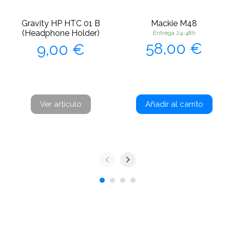
Gravity HP HTC 01 B
Mackie M48
(Headphone Holder)
Entrega 24-48h
Precio
Precio
58,00 €
9,00 €
Ver artículo
Añadir al carrito