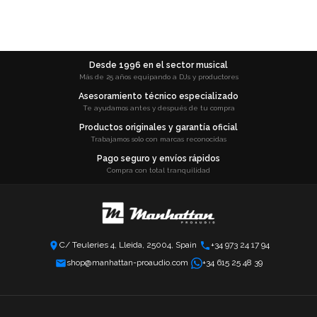
Desde 1996 en el sector musical
Más de 25 años equipando a DJs y productores
Asesoramiento técnico especializado
Te ayudamos antes y después de tu compra
Productos originales y garantía oficial
Trabajamos solo con marcas reconocidas
Pago seguro y envíos rápidos
Compra con total tranquilidad
C/ Teuleries 4, Lleida, 25004, Spain
+34 973 24 17 94
shop@manhattan-proaudio.com
+34 615 25 48 39