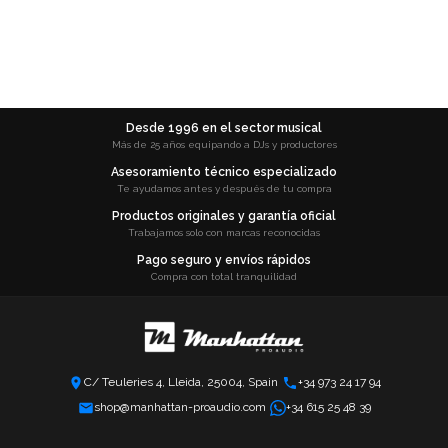
Desde 1996 en el sector musical
Más de 25 años equipando a DJs y productores
Asesoramiento técnico especializado
Te ayudamos antes y después de tu compra
Productos originales y garantía oficial
Trabajamos solo con marcas reconocidas
Pago seguro y envíos rápidos
Compra con total tranquilidad
C/ Teuleries 4, Lleida, 25004, Spain
+34 973 24 17 94
shop@manhattan-proaudio.com
+34 615 25 48 39