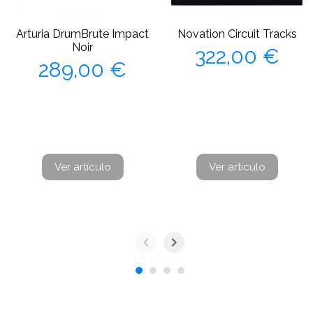
Arturia DrumBrute Impact
Novation Circuit Tracks
Precio
Noir
322,00 €
Precio
289,00 €
Ver artículo
Ver artículo