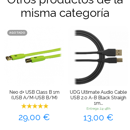
misma categoría
AGOTADO
Neo d+ USB Class B 1m
UDG Ultimate Audio Cable
(USB A/M-USB B/M)
USB 2.0 A-B Black Straigh
1m...
Entrega 24-48h
Precio
Precio
29,00 €
13,00 €