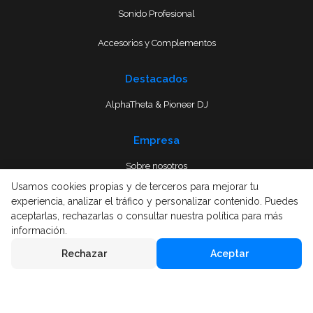
Sonido Profesional
Accesorios y Complementos
Destacados
AlphaTheta & Pioneer DJ
Empresa
Sobre nosotros
Usamos cookies propias y de terceros para mejorar tu
Envío
experiencia, analizar el tráfico y personalizar contenido. Puedes
aceptarlas, rechazarlas o consultar nuestra política para más
Términos y condiciones
información.
Rechazar
Aceptar
Aviso Legal