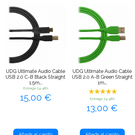
UDG Ultimate Audio Cable
UDG Ultimate Audio Cable
USB 2.0 C-B Black Straight
USB 2.0 A-B Green Straight
1.5m...
1m...
Entrega 24-48h
Precio
15,00 €
Entrega 24-48h
Precio
13,00 €
Añadir al carrito
Añadir al carrito