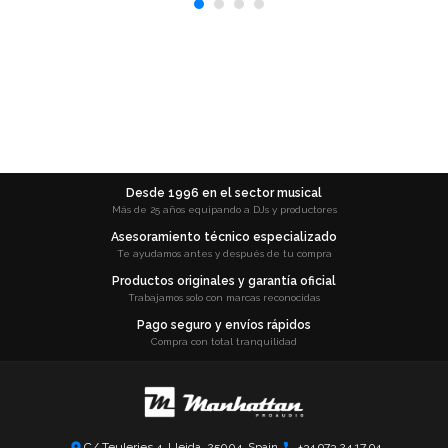
Desde 1996 en el sector musical
Más de 25 años equipando a DJs y productores
Asesoramiento técnico especializado
Te ayudamos antes y después de tu compra
Productos originales y garantía oficial
Trabajamos solo con marcas reconocidas
Pago seguro y envíos rápidos
Compra con total tranquilidad
C/ Teuleries 4, Lleida, 25004, Spain
+34 973 24 17 94