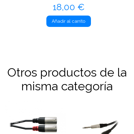
Precio
18,00 €
Añadir al carrito
Otros productos de la
misma categoría