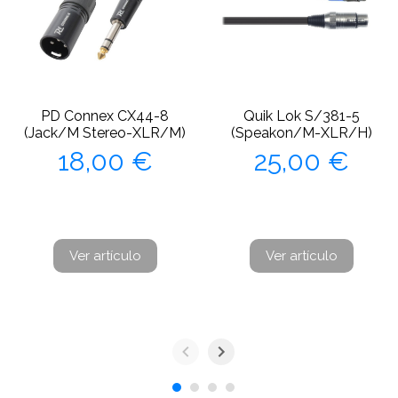
PD Connex CX44-8
Quik Lok S/381-5
(Jack/M Stereo-XLR/M)
(Speakon/M-XLR/H)
Precio
Precio
18,00 €
25,00 €
Ver artículo
Ver artículo