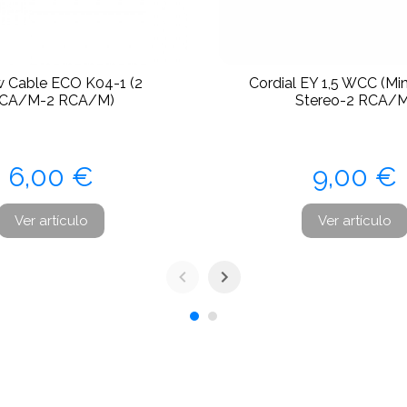
w Cable ECO K04-1 (2
Cordial EY 1,5 WCC (Mi
CA/M-2 RCA/M)
Stereo-2 RCA/M
Precio
Precio
6,00 €
9,00 €
Ver artículo
Ver artículo