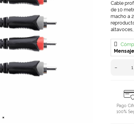
Cable pro
de 10 met
macho a 2
reproducto
altavoces,
Cómpr
Mensaje
–
Pago Cif
100% Se