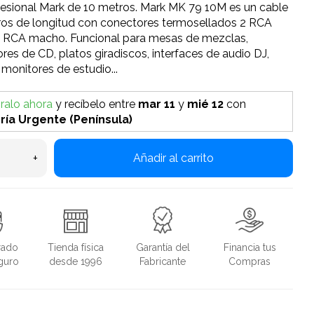
fesional Mark de 10 metros. Mark MK 79 10M es un cable
ros de longitud con conectores termosellados 2 RCA
 RCA macho. Funcional para mesas de mezclas,
res de CD, platos giradiscos, interfaces de audio DJ,
 monitores de estudio...
alo ahora
y recíbelo
entre
mar 11
y
mié 12
con
ría Urgente (Península)
+
Añadir al carrito
rado
Tienda física
Garantía del
Financia tus
guro
desde 1996
Fabricante
Compras