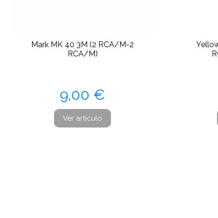
Mark MK 40 3M (2 RCA/M-2
Yello
RCA/M)
R
Precio
9,00 €
Ver artículo