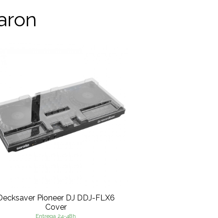
aron
Decksaver Pioneer DJ DDJ-FLX6
Cover
Entrega 24-48h