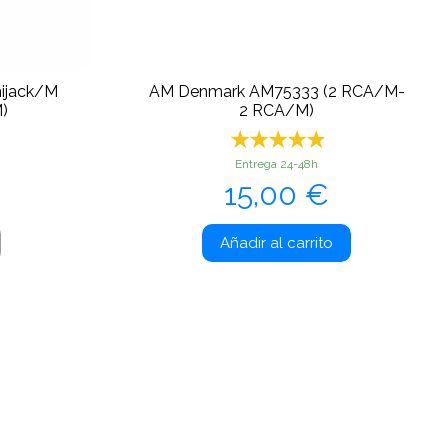
nijack/M
AM Denmark AM75333 (2 RCA/M-
)
2 RCA/M)
Entrega 24-48h
Precio
15,00 €
Añadir al carrito