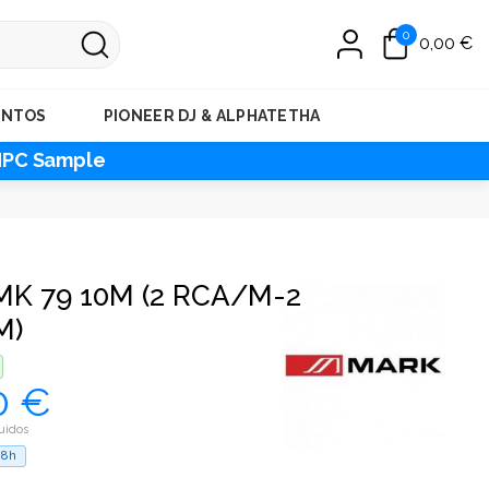
0
0,00 €
ENTOS
PIONEER DJ & ALPHATETHA
MPC Sample
MK 79 10M (2 RCA/M-2
M)
0 €
uidos
48h