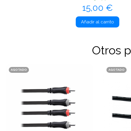
Precio
15,00 €
Añadir al carrito
Otros 
AGOTADO
AGOTADO