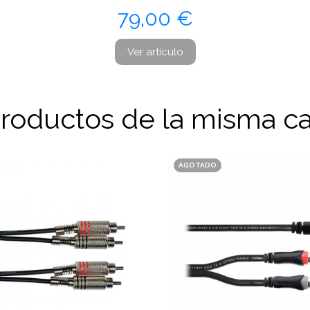
Precio
79,00 €
Ver artículo
productos de la misma ca
AGOTADO