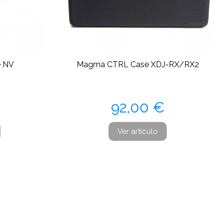
 NV
Magma CTRL Case XDJ-RX/RX2
Precio
92,00 €
Ver artículo