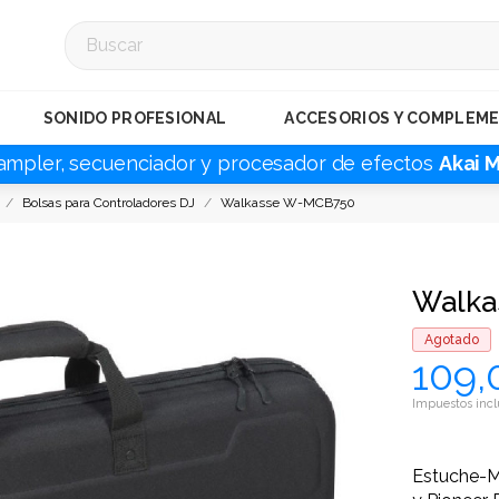
SONIDO PROFESIONAL
ACCESORIOS Y COMPLEM
ampler, secuenciador y procesador de efectos
Akai 
Bolsas para Controladores DJ
Walkasse W-MCB750
Walka
Agotado
109,
Impuestos incl
Estuche-M