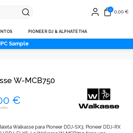
0
0,00 €
ENTOS
PIONEER DJ & ALPHATETHA
MPC Sample
sse W-MCB750
00 €
uidos
aleta Walkasse para Pioneer DDJ-SX3, Pioneer DDJ-RX