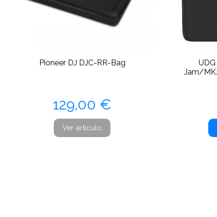
Pioneer DJ DJC-RR-Bag
UDG 
Jam/MK2
Precio
129,00 €
Ver artículo