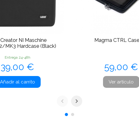
Creator NI Maschine
Magma CTRL Case
/MK3 Hardcase (Black)
Entrega 24-48h
Precio
Precio
39,00 €
59,00 €
Añadir al carrito
Ver artículo