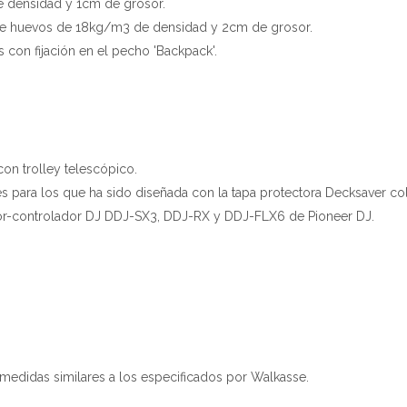
 densidad y 1cm de grosor.
de huevos de 18kg/m3 de densidad y 2cm de grosor.
 con fijación en el pecho 'Backpack'.
con trolley telescópico.
es para los que ha sido diseñada con la tapa protectora Decksaver co
dor-controlador DJ DDJ-SX3, DDJ-RX y DDJ-FLX6 de Pioneer DJ.
didas similares a los especificados por Walkasse.