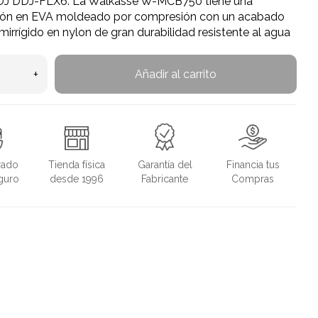
 DJ DDJ-FLX6. La Walkasse W-MCB750 tiene una
ión en EVA moldeado por compresión con un acabado
emirrígido en nylon de gran durabilidad resistente al agua
+
Añadir al carrito
rado
Tienda física
Garantía del
Financia tus
guro
desde 1996
Fabricante
Compras