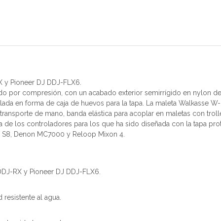
X y Pioneer DJ DDJ-FLX6.
or compresión, con un acabado exterior semirrígido en nylon de gran
ada en forma de caja de huevos para la tapa. La maleta Walkasse W-
ansporte de mano, banda elástica para acoplar en maletas con troll
 de los controladores para los que ha sido diseñada con la tapa pr
ol S8, Denon MC7000 y Reloop Mixon 4.
 DDJ-RX y Pioneer DJ DDJ-FLX6.
 resistente al agua.