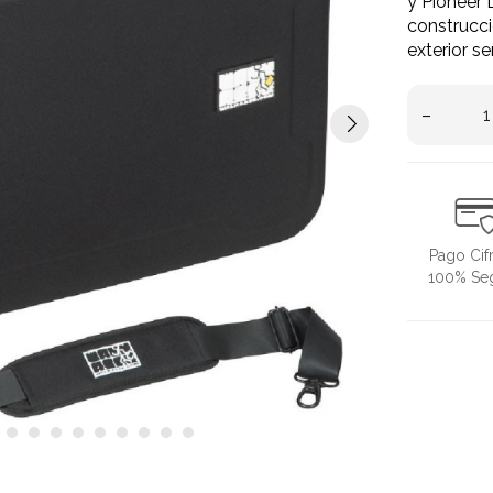
y Pioneer
construcc
exterior s
–
Pago Cif
100% Se