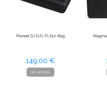
Pioneer DJ DJC-FLX10-Bag
Magma 
Precio
149,00 €
Ver artículo