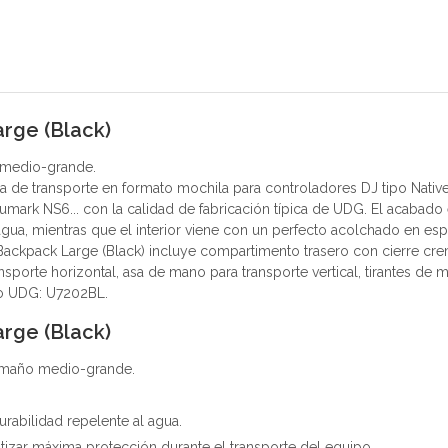
rge (Black)
 medio-grande.
a de transporte en formato mochila para controladores DJ tipo Native
rk NS6... con la calidad de fabricación típica de UDG. El acabado e
agua, mientras que el interior viene con un perfecto acolchado en e
ackpack Large (Black) incluye compartimento trasero con cierre crema
nsporte horizontal, asa de mano para transporte vertical, tirantes 
go UDG: U7202BL.
rge (Black)
amaño medio-grande.
rabilidad repelente al agua.
tizar máxima protección durante el transporte del equipo.