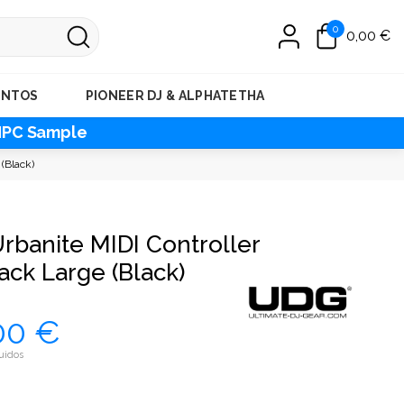
0
0,00 €
ENTOS
PIONEER DJ & ALPHATETHA
MPC Sample
(Black)
rbanite MIDI Controller
ck Large (Black)
00 €
uidos