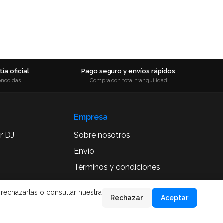
ía oficial
Pago seguro y envíos rápidos
onocidas
Compra con total tranquilidad
Empresa
r DJ
Sobre nosotros
Envío
Términos y condiciones
Aviso Legal
 rechazarlas o consultar nuestra
Rechazar
Aceptar