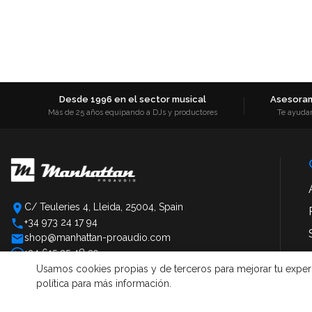
Desde 1996 en el sector musical
Asesoram
Más de 25 años equipando a DJs y productores
Te ayuda
C/ Teuleries 4, Lleida, 25004, Spain
+34 973 24 17 94
shop@manhattan-proaudio.com
+34 615 25 48 39
Usamos cookies propias y de terceros para mejorar tu experien
política para más información.