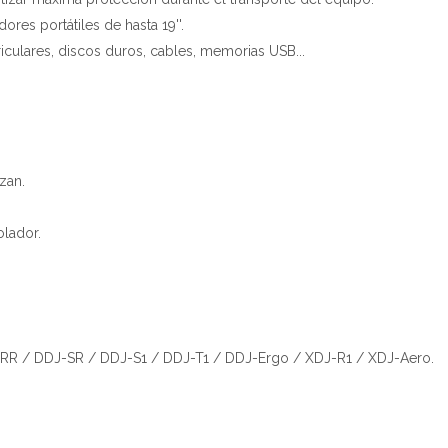
res portátiles de hasta 19''.
riculares, discos duros, cables, memorias USB...
izan.
olador.
RR / DDJ-SR / DDJ-S1 / DDJ-T1 / DDJ-Ergo / XDJ-R1 / XDJ-Aero.