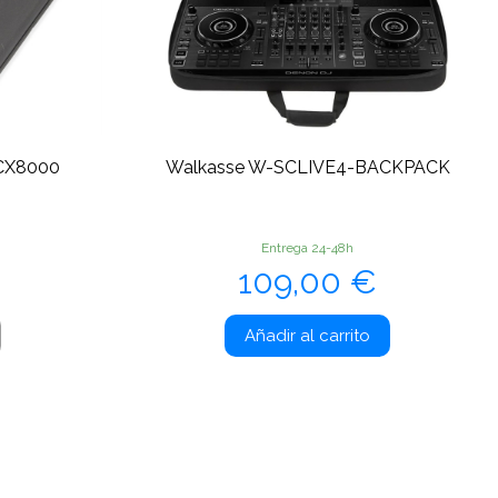
CX8000
Walkasse W-SCLIVE4-BACKPACK
Entrega 24-48h
Precio
109,00 €
Añadir al carrito