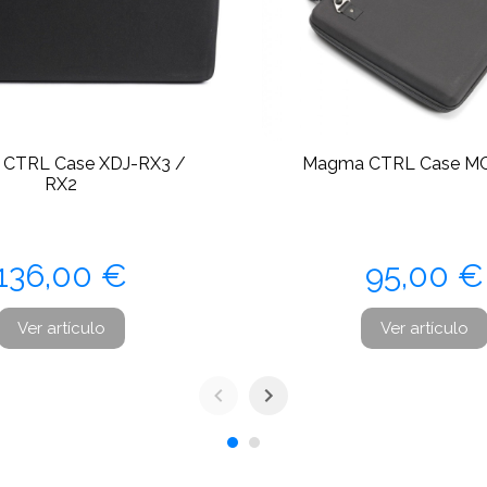
CTRL Case XDJ-RX3 /
Magma CTRL Case M
RX2
Precio
Precio
136,00 €
95,00 €
Ver artículo
Ver artículo