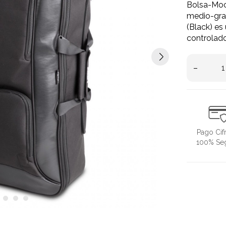
Bolsa-Moc
medio-gra
(Black) es
controlad
–
Pago Cif
100% Se