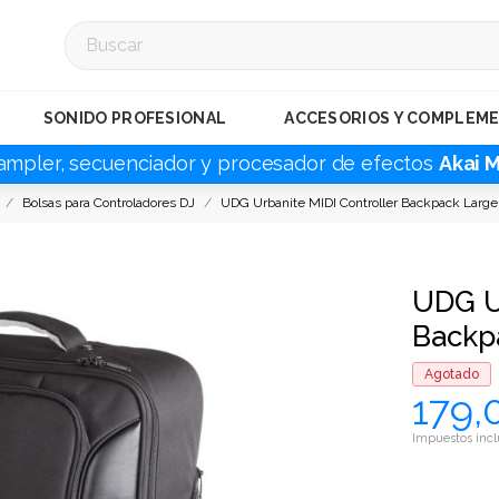
SONIDO PROFESIONAL
ACCESORIOS Y COMPLEM
ampler, secuenciador y procesador de efectos
Akai 
Bolsas para Controladores DJ
UDG Urbanite MIDI Controller Backpack Large 
UDG U
Backpa
Agotado
179,
Impuestos incl