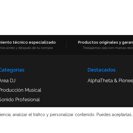
iento técnico especializado
Productos originales y garant
mos antes y después de tu compra
Trabajamos solo con marcas rec
Categorias
Destacados
Area DJ
AlphaTheta & Pionee
Producción Musical
Sonido Profesional
Accesorios y Complementos
cia, analizar el tráfico y personalizar contenido. Puedes aceptarlas,