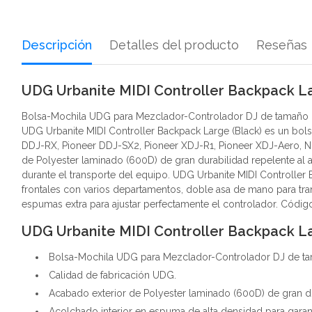
Descripción
Detalles del producto
Reseñas
UDG Urbanite MIDI Controller Backpack La
Bolsa-Mochila UDG para Mezclador-Controlador DJ de tamaño
UDG Urbanite MIDI Controller Backpack Large (Black) es un bols
DDJ-RX, Pioneer DDJ-SX2, Pioneer XDJ-R1, Pioneer XDJ-Aero, Numa
de Polyester laminado (600D) de gran durabilidad repelente al 
durante el transporte del equipo. UDG Urbanite MIDI Controller B
frontales con varios departamentos, doble asa de mano para tra
espumas extra para ajustar perfectamente el controlador. Códi
UDG Urbanite MIDI Controller Backpack La
Bolsa-Mochila UDG para Mezclador-Controlador DJ de t
Calidad de fabricación UDG.
Acabado exterior de Polyester laminado (600D) de gran du
Acolchado interior en espuma de alta densidad para garan